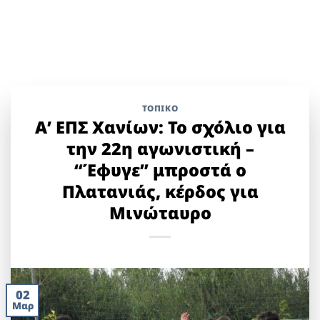
ΤΟΠΙΚΌ
Α’ ΕΠΣ Χανίων: Το σχόλιο για
την 22η αγωνιστική –
“Έφυγε” μπροστά ο
Πλατανιάς, κέρδος για
Μινώταυρο
02
Μαρ