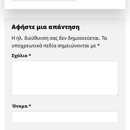
Αφήστε μια απάντηση
Η ηλ. διεύθυνση σας δεν δημοσιεύεται.
Τα
υποχρεωτικά πεδία σημειώνονται με
*
Σχόλιο
*
Όνομα
*