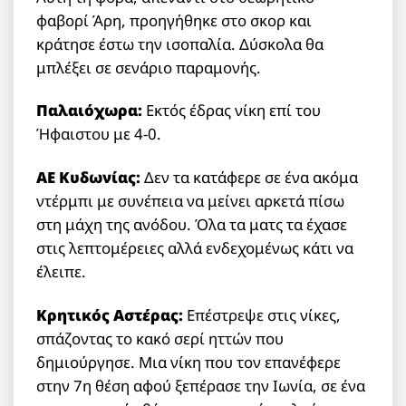
φαβορί Άρη, προηγήθηκε στο σκορ και
κράτησε έστω την ισοπαλία. Δύσκολα θα
μπλέξει σε σενάριο παραμονής.
Παλαιόχωρα:
Εκτός έδρας νίκη επί του
Ήφαιστου με 4-0.
ΑΕ Κυδωνίας:
Δεν τα κατάφερε σε ένα ακόμα
ντέρμπι με συνέπεια να μείνει αρκετά πίσω
στη μάχη της ανόδου. Όλα τα ματς τα έχασε
στις λεπτομέρειες αλλά ενδεχομένως κάτι να
έλειπε.
Κρητικός Αστέρας:
Επέστρεψε στις νίκες,
σπάζοντας το κακό σερί ηττών που
δημιούργησε. Μια νίκη που τον επανέφερε
στην 7η θέση αφού ξεπέρασε την Ιωνία, σε ένα