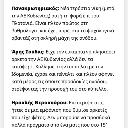
Πανακρωτηριακός:
Νέα τεράστια νίκη (μετά
την ΑΕ Κυδωνίας) αυτή τη φορά επί του
Πλατανιά. Είναι πλέον πρώτος στη
βαθμολογία και έχει πάρει και το ψυχολογικό
αβαντάζ στη σκληρή μάχη της ανόδου.
Άρης Σούδας:
Είχε την ευκαιρία να πλησιάσει
αρκετά την ΑΕ Κυδωνίας αλλά δεν τα
κατάφερε. Κόλλησε στην ισοπαλία με τον
Ιδομενέα, έχασε και πέναλτι και πλέον αφήνει
κατά μέρος τις όποιες προσδοκίες ανόδου,
στρέφοντας την προσοχή του στο κύπελλο.
Ηρακλής Νεροκούρου:
Επέστρεψε στις
ήττες σε μια εμφάνιση που θύμισε αρκετές
που είχε φέτος. Δεν μπορούσε να προσδοκά
πολλά πράγματα από ένα ματς που στο 15′