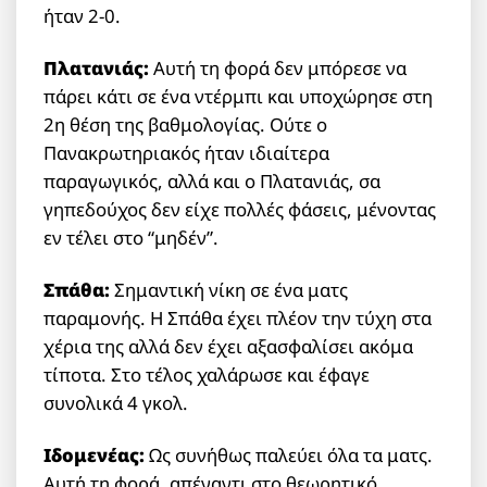
ήταν 2-0.
Πλατανιάς:
Αυτή τη φορά δεν μπόρεσε να
πάρει κάτι σε ένα ντέρμπι και υποχώρησε στη
2η θέση της βαθμολογίας. Ούτε ο
Πανακρωτηριακός ήταν ιδιαίτερα
παραγωγικός, αλλά και ο Πλατανιάς, σα
γηπεδούχος δεν είχε πολλές φάσεις, μένοντας
εν τέλει στο “μηδέν”.
Σπάθα:
Σημαντική νίκη σε ένα ματς
παραμονής. Η Σπάθα έχει πλέον την τύχη στα
χέρια της αλλά δεν έχει αξασφαλίσει ακόμα
τίποτα. Στο τέλος χαλάρωσε και έφαγε
συνολικά 4 γκολ.
Ιδομενέας:
Ως συνήθως παλεύει όλα τα ματς.
Αυτή τη φορά, απέναντι στο θεωρητικό