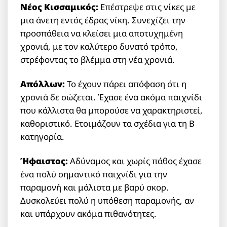
Νέος Κισσαμικός:
Επέστρεψε στις νίκες με
μια άνετη εντός έδρας νίκη. Συνεχίζει την
προσπάθεια να κλείσει μια αποτυχημένη
χρονιά, με τον καλύτερο δυνατό τρόπο,
στρέφοντας το βλέμμα στη νέα χρονιά.
Απόλλων:
Το έχουν πάρει απόφαση ότι η
χρονιά δε σώζεται. Έχασε ένα ακόμα παιχνίδι
που κάλλιστα θα μπορούσε να χαρακτηριστεί,
καθοριστικό. Ετοιμάζουν τα σχέδια για τη Β
κατηγορία.
Ήφαιστος:
Αδύναμος και χωρίς πάθος έχασε
ένα πολύ σημαντικό παιχνίδι για την
παραμονή και μάλιστα με βαρύ σκορ.
Δυσκολεύει πολύ η υπόθεση παραμονής, αν
και υπάρχουν ακόμα πιθανότητες.