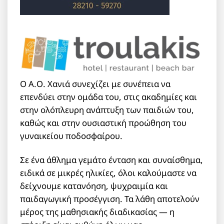
Ο Α.Ο. Χανιά συνεχίζει με συνέπεια να
επενδύει στην ομάδα του, στις ακαδημίες και
στην ολόπλευρη ανάπτυξη των παιδιών του,
καθώς και στην ουσιαστική προώθηση του
γυναικείου ποδοσφαίρου.
Σε ένα άθλημα γεμάτο ένταση και συναίσθημα,
ειδικά σε μικρές ηλικίες, όλοι καλούμαστε να
δείχνουμε κατανόηση, ψυχραιμία και
παιδαγωγική προσέγγιση. Τα λάθη αποτελούν
μέρος της μαθησιακής διαδικασίας — η