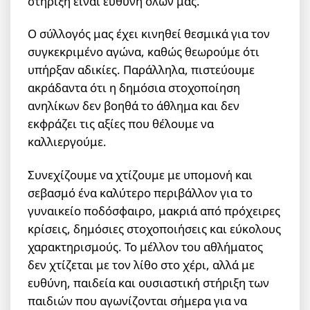
στήριξη είναι ευθύνη όλων μας.
Ο σύλλογός μας έχει κινηθεί θεσμικά για τον
συγκεκριμένο αγώνα, καθώς θεωρούμε ότι
υπήρξαν αδικίες. Παράλληλα, πιστεύουμε
ακράδαντα ότι η δημόσια στοχοποίηση
ανηλίκων δεν βοηθά το άθλημα και δεν
εκφράζει τις αξίες που θέλουμε να
καλλιεργούμε.
Συνεχίζουμε να χτίζουμε με υπομονή και
σεβασμό ένα καλύτερο περιβάλλον για το
γυναικείο ποδόσφαιρο, μακριά από πρόχειρες
κρίσεις, δημόσιες στοχοποιήσεις και εύκολους
χαρακτηρισμούς. Το μέλλον του αθλήματος
δεν χτίζεται με τον λίθο στο χέρι, αλλά με
ευθύνη, παιδεία και ουσιαστική στήριξη των
παιδιών που αγωνίζονται σήμερα για να