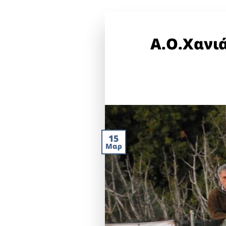
Α.Ο.Χανιά
15
Μαρ