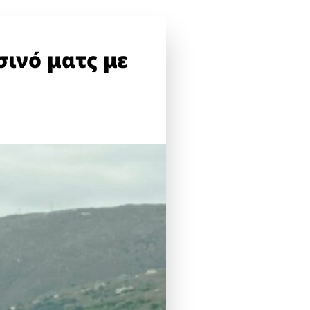
σινό ματς με