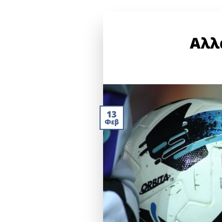
Αλλ
13
Φεβ