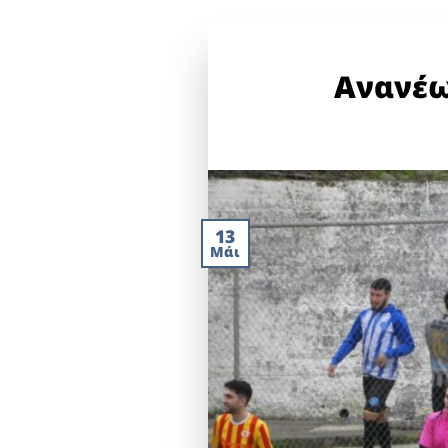
Ανανέω
13
Μάι