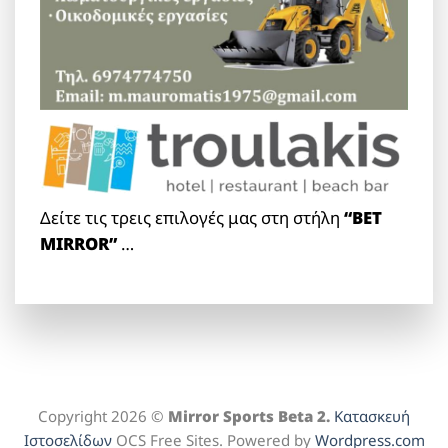
Δείτε τις τρεις επιλογές μας στη στήλη
“ΒΕΤ
MIRROR”
…
Copyright 2026 ©
Mirror Sports Beta 2.
Κατασκευή
Ιστοσελίδων
OCS Free Sites. Powered by
Wordpress.com