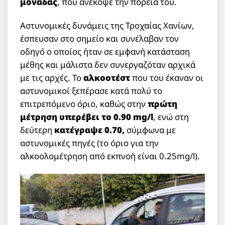
μονάδας
, που ανέκοψε την πορεία του.
Αστυνομικές δυνάμεις της Τροχαίας Χανίων,
έσπευσαν στο σημείο και συνέλαβαν τον
οδηγό ο οποίος ήταν σε εμφανή κατάσταση
μέθης και μάλιστα δεν συνεργαζόταν αρχικά
με τις αρχές. Το
αλκοοτέστ
που του έκαναν οι
αστυνομικοί ξεπέρασε κατά πολύ το
επιτρεπόμενο όριο, καθώς στην
πρώτη
μέτρηση υπερέβει το 0.90 mg/l
, ενώ στη
δεύτερη
κατέγραψε 0.70,
σύμφωνα με
αστυνομικές πηγές (το όριο για την
αλκοολομέτρηση από εκπνοή είναι 0.25mg/l).