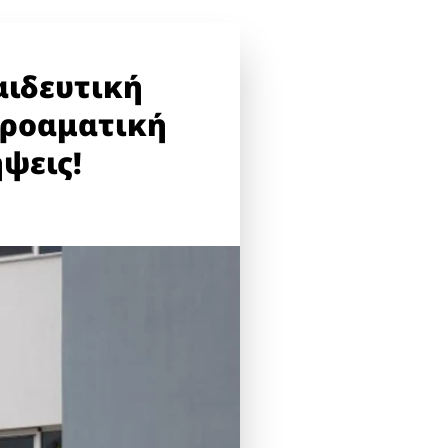
αιδευτική
κροαματική
ψεις!