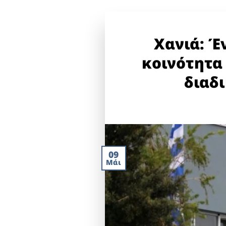
Χανιά: Έ
κοινότητα
διαδ
09
Μάι