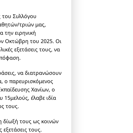
ς του Συλλόγου
αθητών/τριών μας,
α την ειρηνική
ον Οκτώβρη του 2025. Οι
λικές εξετάσεις τους, να
απόφαση.
δράσεις, να διατρανώσουν
α, ο παρευρισκόμενος
Εκπαίδευσης Χανίων, ο
υ 15μελούς, έλαβε ιδία
ος τους.
η δίωξή τους ως κοινών
ς εξετάσεις τους.