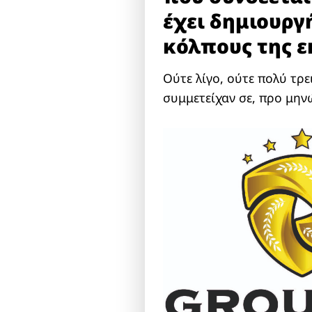
έχει δημιουργ
κόλπους της ε
Ούτε λίγο, ούτε πολύ τρ
συμμετείχαν σε, προ μην