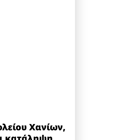
λείου Χανίων,
αι κατάληψη