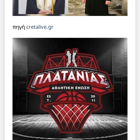
πηγή
cretalive.gr