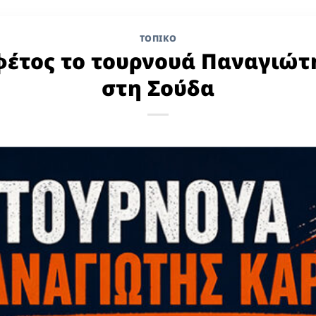
ΤΟΠΙΚΌ
 φέτος το τουρνουά Παναγιώτ
στη Σούδα