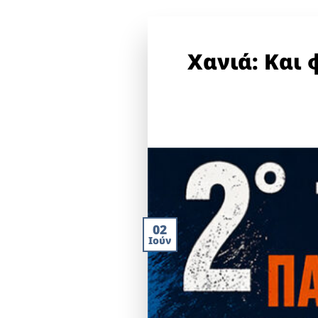
Χανιά: Και
02
Ιούν