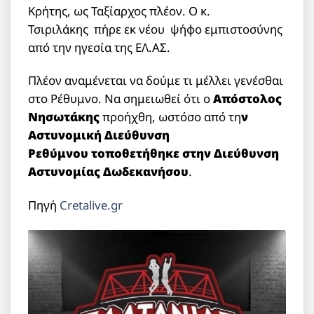
Κρήτης, ως Ταξίαρχος πλέον. Ο κ.
Τσιριλάκης πήρε εκ νέου ψήφο εμπιστοσύνης
από την ηγεσία της ΕΛ.ΑΣ.
Πλέον αναμένεται να δούμε τι μέλλει γενέσθαι
στο Ρέθυμνο. Να σημειωθεί ότι ο
Απόστολος
Νησωτάκης
προήχθη, ωστόσο από τη
ν
Αστυνομική Διεύθυνση
Ρεθύμνου
τοποθετήθηκε στην Διεύθυνση
Αστυνομίας Δωδεκανήσου
.
Πηγή
Cretalive.gr