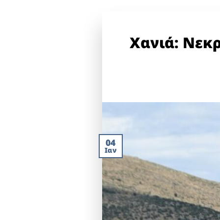
Χανιά: Νεκρ
04
Ιαν