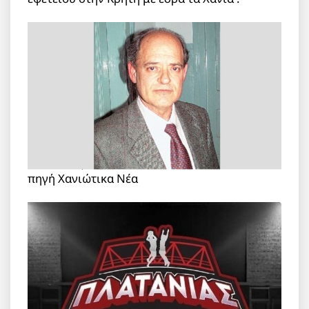
πηγή Χανιώτικα Νέα