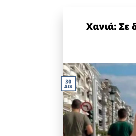
Χανιά: Σε
30
Δεκ