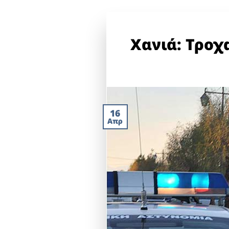
Χανιά: Τροχ
16
Απρ