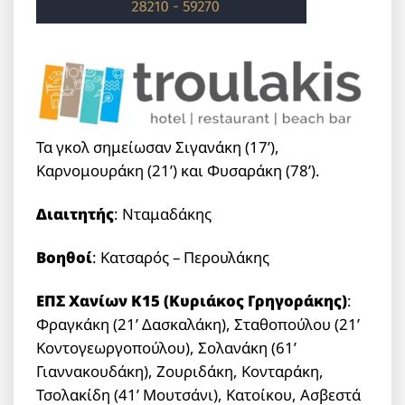
Τα γκολ σημείωσαν Σιγανάκη (17’),
Καρνομουράκη (21’) και Φυσαράκη (78’).
Διαιτητής
: Νταμαδάκης
Βοηθοί
: Κατσαρός – Περουλάκης
ΕΠΣ Χανίων Κ15 (Κυριάκος Γρηγοράκης)
:
Φραγκάκη (21’ Δασκαλάκη), Σταθοπούλου (21’
Κοντογεωργοπούλου), Σολανάκη (61’
Γιαννακουδάκη), Ζουριδάκη, Κονταράκη,
Τσολακίδη (41’ Μουτσάνι), Κατοίκου, Ασβεστά