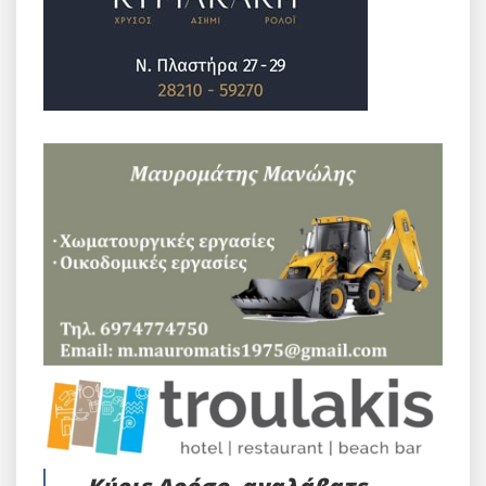
Κύριε Δρόσο, αναλάβατε