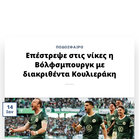
ΠΟΔΟΣΦΑΙΡΟ
Επέστρεψε στις νίκες η
Βόλφσμπουργκ με
διακριθέντα Κουλιεράκη
14
Ιαν