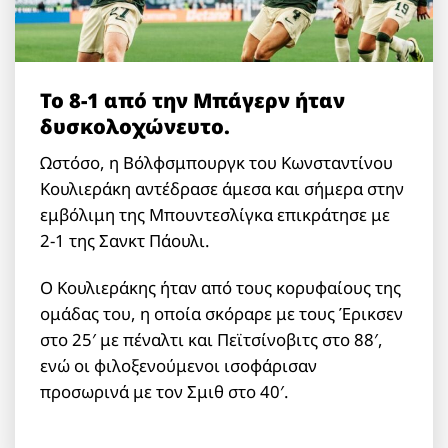
Το 8-1 από την Μπάγερν ήταν
δυσκολοχώνευτο.
Ωστόσο, η Βόλφσμπουργκ του Κωνσταντίνου
Κουλιεράκη αντέδρασε άμεσα και σήμερα στην
εμβόλιμη της Μπουντεσλίγκα επικράτησε με
2-1 της Σανκτ Πάουλι.
Ο Κουλιεράκης ήταν από τους κορυφαίους της
ομάδας του, η οποία σκόραρε με τους Έρικσεν
στο 25′ με πέναλτι και Πεϊτσίνοβιτς στο 88′,
ενώ οι φιλοξενούμενοι ισοφάρισαν
προσωρινά με τον Σμιθ στο 40′.