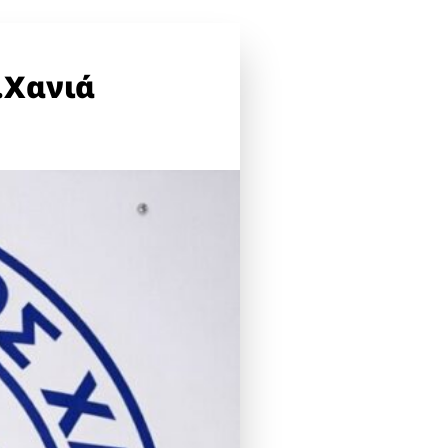
.Χανιά