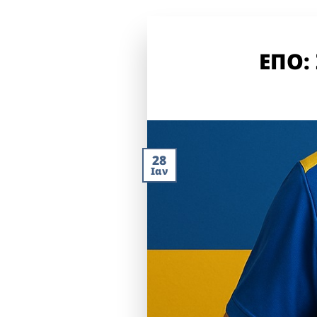
ΕΠΟ:
28
Ιαν