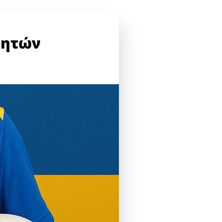
νητών