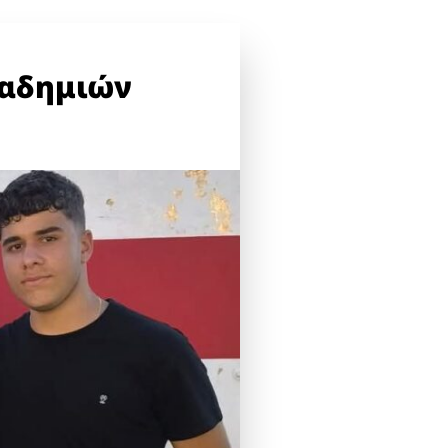
καδημιών