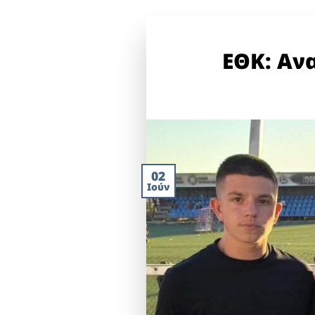
ΕΘΚ: Αν
02
Ιούν