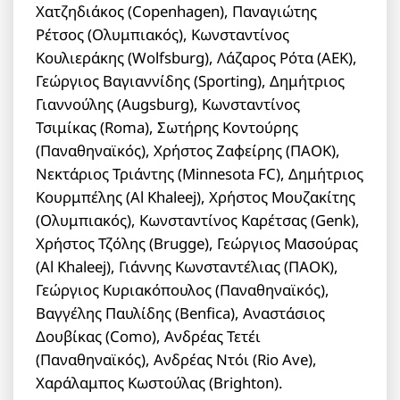
Χατζηδιάκος (Copenhagen), Παναγιώτης
Ρέτσος (Ολυμπιακός), Κωνσταντίνος
Κουλιεράκης (Wolfsburg), Λάζαρος Ρότα (ΑΕΚ),
Γεώργιος Βαγιαννίδης (Sporting), Δημήτριος
Γιαννούλης (Augsburg), Κωνσταντίνος
Τσιμίκας (Roma), Σωτήρης Κοντούρης
(Παναθηναϊκός), Χρήστος Ζαφείρης (ΠΑΟΚ),
Νεκτάριος Τριάντης (Minnesota FC), Δημήτριος
Κουρμπέλης (Al Khaleej), Χρήστος Μουζακίτης
(Ολυμπιακός), Κωνσταντίνος Καρέτσας (Genk),
Χρήστος Τζόλης (Brugge), Γεώργιος Μασούρας
(Al Khaleej), Γιάννης Κωνσταντέλιας (ΠΑΟΚ),
Γεώργιος Κυριακόπουλος (Παναθηναϊκός),
Βαγγέλης Παυλίδης (Benfica), Αναστάσιος
Δουβίκας (Como), Ανδρέας Τετέι
(Παναθηναϊκός), Ανδρέας Ντόι (Rio Ave),
Χαράλαμπος Κωστούλας (Brighton).