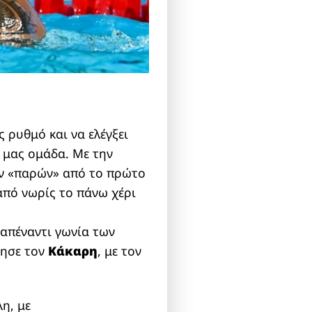
 ρυθμό και να ελέγξει
 μας ομάδα. Με την
υν «παρών» από το πρώτο
από νωρίς το πάνω χέρι
 απέναντι γωνία των
τησε τον
Κάκαρη
, με τον
λη, με