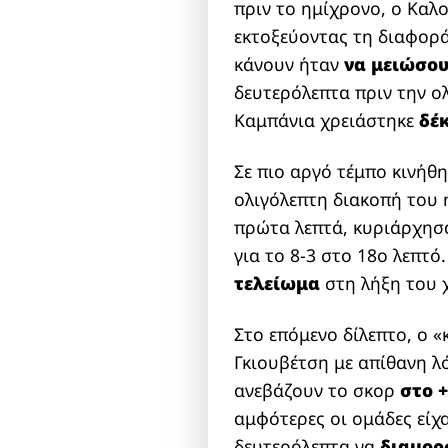
πριν το ημίχρονο, ο Καλ
εκτοξεύοντας τη διαφορ
κάνουν ήταν
να μειώσου
δευτερόλεπτα πριν την ο
Καμπάνια χρειάστηκε
δέκ
Σε πιο αργό τέμπο κινήθη
ολιγόλεπτη διακοπή του
πρώτα λεπτά, κυριάρχησα
για το 8-3 στο 18ο λεπτ
τελείωμα
στη λήξη του 
Στο επόμενο δίλεπτο, ο 
Γκιουβέτση με απίθανη λ
ανεβάζουν το σκορ
στο +
αμφότερες οι ομάδες είχα
δευτερόλεπτα να
διαμορ