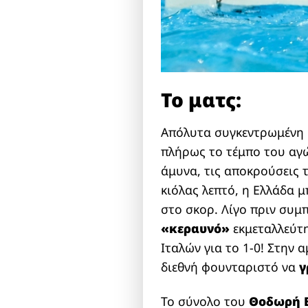
Το ματς:
Απόλυτα συγκεντρωμένη κ
πλήρως το τέμπο του αγώ
άμυνα, τις αποκρούσεις 
κιόλας λεπτό, η Ελλάδα 
στο σκορ. Λίγο πριν συμ
«κεραυνό»
εκμεταλλεύτη
Ιταλών για το 1-0! Στην
διεθνή φουνταριστό να
γ
Το σύνολο του
Θοδωρή 