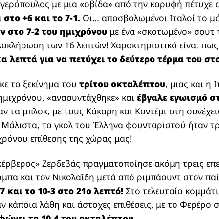
ογερόπουλος με μια «οβίδα» από την κορυφή πέτυχε 
ά
στο +6 και το 7-1.
Οι… αποσβολωμένοι Ιταλοί το μ
ν στο 7-2 του ημιχρόνου
με ένα «σκοτωμένο» σουτ τ
λοκλήρωση των 16 λεπτών! Χαρακτηριστικό είναι πως
α λεπτά για να πετύχει το δεύτερο τέρμα του στο
κε το ξεκίνημα του
τρίτου οκταλέπτου
, μιας και η 
 ημιχρόνου, «ανασυντάχθηκε» και
έβγαλε εγωισμό στ
ν τα μπλοκ, με τους Κάκαρη και Κοντέμι στη συνέχει
ό. Μάλιστα, το γκολ του Έλληνα φουνταριστού ήταν τ
χρόνου επίθεσης της χώρας μας!
«κέρβερος» Ζερδεβάς πραγματοποίησε ακόμη τρεις επε
όμπα και τον Νικολαΐδη μετά από ριμπάουντ στον πα
7 και το 10-3 στο 21ο λεπτό!
Στο τελευταίο κομμάτι
ν κάποια λάθη και άστοχες επιθέσεις, με το Φερέρο 
φώνει το 10-4 του οκταλέπτου.