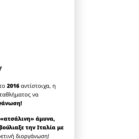
!
 το
2016
αντίστοιχα, η
ωταθλήματος να
ργάνωση!
ε
«ατσάλινη» άμυνα,
βούλιαξε την Ιταλία με
φετινή διοργάνωση!