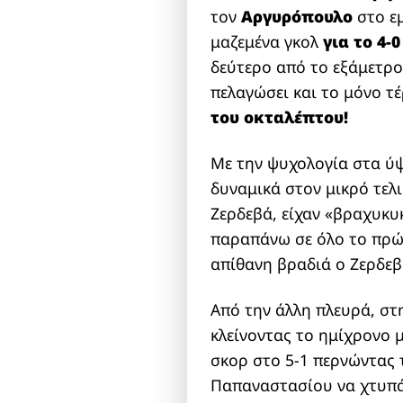
τον
Αργυρόπουλο
στο ε
μαζεμένα γκολ
για το 4-
δεύτερο από το εξάμετρο
πελαγώσει και το μόνο τ
του οκταλέπτου!
Με την ψυχολογία στα ύ
δυναμικά στον μικρό τελ
Ζερδεβά, είχαν «βραχυκυ
παραπάνω σε όλο το πρώτ
απίθανη βραδιά ο Ζερδεβ
Από την άλλη πλευρά, στ
κλείνοντας το ημίχρονο 
σκορ στο 5-1 περνώντας 
Παπαναστασίου να χτυπά 