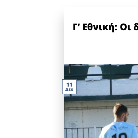
Γ’ Εθνική: Οι
11
Δεκ