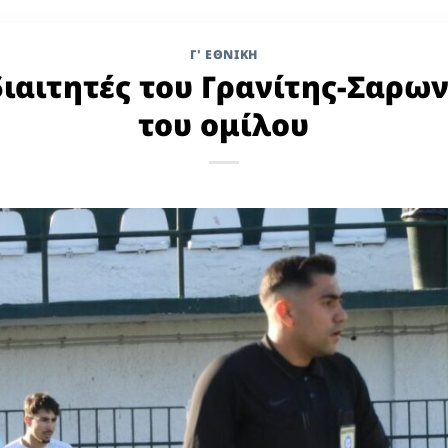
Γ' ΕΘΝΙΚΉ
 διαιτητές του Γρανίτης-Σαρω
του ομίλου