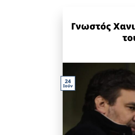
Γνωστός Χανι
το
24
Ιούν