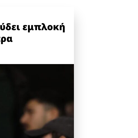
εύδει εμπλοκή
πρα