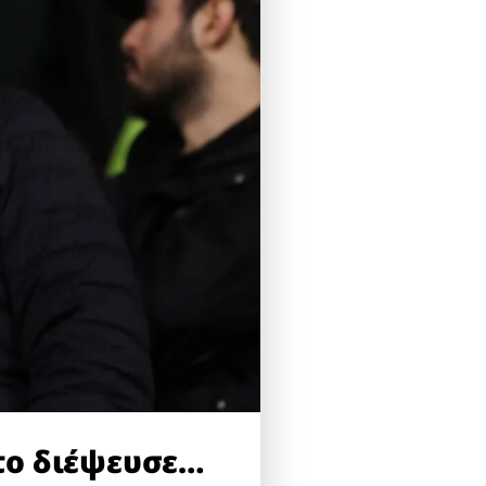
το διέψευσε…