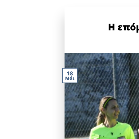
Η επό
18
Μάι