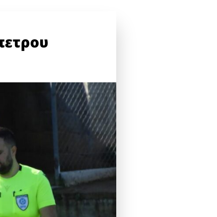
πετρου