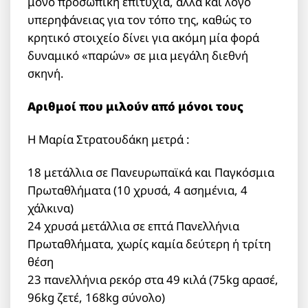
μόνο προσωπική επιτυχία, αλλά και λόγο
υπερηφάνειας για τον τόπο της, καθώς το
κρητικό στοιχείο δίνει για ακόμη μία φορά
δυναμικό «παρών» σε μια μεγάλη διεθνή
σκηνή.
Αριθμοί που μιλούν από μόνοι τους
Η Μαρία Στρατουδάκη μετρά :
18 μετάλλια σε Πανευρωπαϊκά και Παγκόσμια
Πρωταθλήματα (10 χρυσά, 4 ασημένια, 4
χάλκινα)
24 χρυσά μετάλλια σε επτά Πανελλήνια
Πρωταθλήματα, χωρίς καμία δεύτερη ή τρίτη
θέση
23 πανελλήνια ρεκόρ στα 49 κιλά (75kg αρασέ,
96kg ζετέ, 168kg σύνολο)