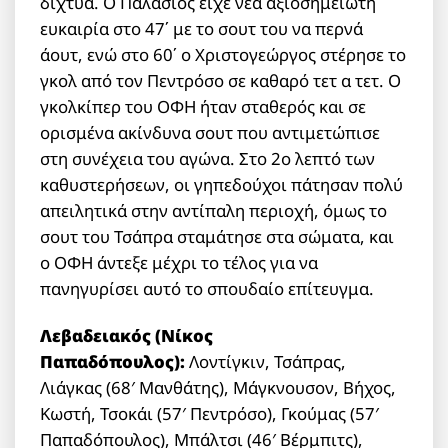
δίχτυα. Ο Παλάσιος είχε νέα αξιοσημείωτη
ευκαιρία στο 47΄ με το σουτ του να περνά
άουτ, ενώ στο 60΄ ο Χριστογεώργος στέρησε το
γκολ από τον Πεντρόσο σε καθαρό τετ α τετ. Ο
γκολκίπερ του ΟΦΗ ήταν σταθερός και σε
ορισμένα ακίνδυνα σουτ που αντιμετώπισε
στη συνέχεια του αγώνα. Στο 2ο λεπτό των
καθυστερήσεων, οι γηπεδούχοι πάτησαν πολύ
απειλητικά στην αντίπαλη περιοχή, όμως το
σουτ του Τσάπρα σταμάτησε στα σώματα, και
ο ΟΦΗ άντεξε μέχρι το τέλος για να
πανηγυρίσει αυτό το σπουδαίο επίτευγμα.
Λεβαδειακός (Νίκος
Παπαδόπουλος):
Λοντίγκιν, Τσάπρας,
Λιάγκας (68′ Μανθάτης), Μάγκνουσον, Βήχος,
Κωστή, Τσοκάι (57′ Πεντρόσο), Γκούμας (57′
Παπαδόπουλος), Μπάλτσι (46′ Βέρμπιτς),