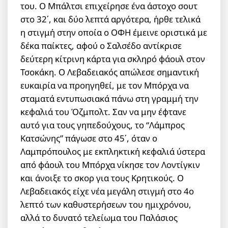
του. Ο Μπάλτσι επιχείρησε ένα άστοχο σουτ
στο 32΄, και δύο λεπτά αργότερα, ήρθε τελικά
η στιγμή στην οποία ο ΟΦΗ έμεινε οριστικά με
δέκα παίκτες, αφού ο Σαλσέδο αντίκρισε
δεύτερη κίτρινη κάρτα για σκληρό φάουλ στον
Τσοκάκη. Ο Λεβαδειακός απώλεσε σημαντική
ευκαιρία να προηγηθεί, με τον Μπόρχα να
σταματά εντυπωσιακά πάνω στη γραμμή την
κεφαλιά του Όζμπολτ. Σαν να μην έφτανε
αυτό για τους γηπεδούχους, το “Λάμπρος
Κατσώνης” πάγωσε στο 45΄, όταν ο
Λαμπρόπουλος με εκπληκτική κεφαλιά ύστερα
από φάουλ του Μπόρχα νίκησε τον Λοντίγκιν
και άνοιξε το σκορ για τους Κρητικούς. Ο
Λεβαδειακός είχε νέα μεγάλη στιγμή στο 4ο
λεπτό των καθυστερήσεων του ημιχρόνου,
αλλά το δυνατό τελείωμα του Παλάσιος