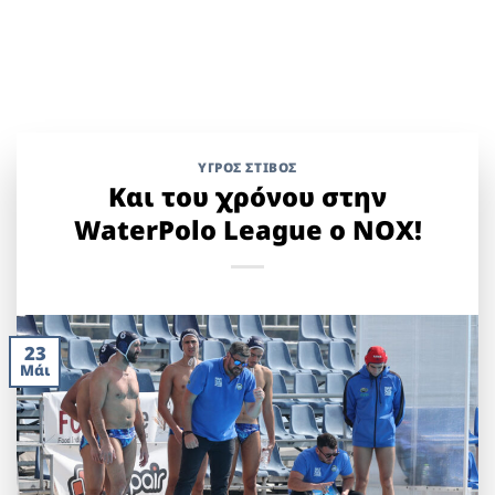
ΥΓΡΌΣ ΣΤΊΒΟΣ
Και του χρόνου στην
WaterPolo League o ΝΟΧ!
23
Μάι