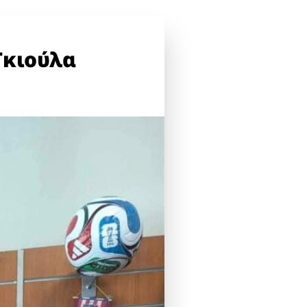
Γκιούλα