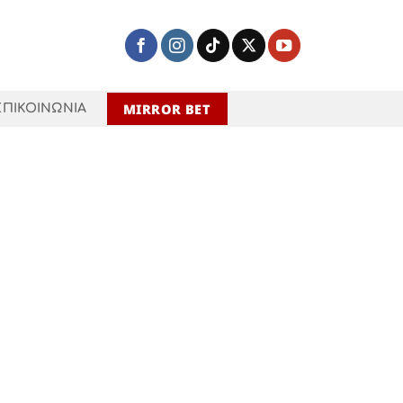
MIRROR BET
ΕΠΙΚΟΙΝΩΝΙΑ