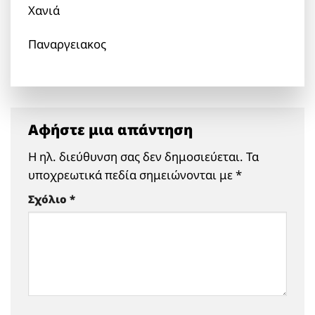
Χανιά
Παναργειακος
Αφήστε μια απάντηση
Η ηλ. διεύθυνση σας δεν δημοσιεύεται.
Τα
υποχρεωτικά πεδία σημειώνονται με
*
Σχόλιο
*