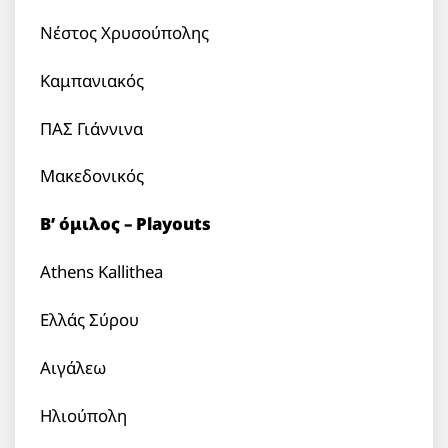
Νέστος Χρυσούπολης
Καμπανιακός
ΠΑΣ Γιάννινα
Μακεδονικός
Β’ όμιλος – Playouts
Athens Kallithea
Ελλάς Σύρου
Αιγάλεω
Ηλιούπολη