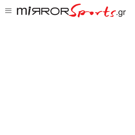
Μετάβαση
στο
περιεχόμενο