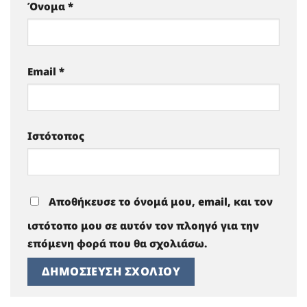
Όνομα
*
Email
*
Ιστότοπος
Αποθήκευσε το όνομά μου, email, και τον
ιστότοπο μου σε αυτόν τον πλοηγό για την
επόμενη φορά που θα σχολιάσω.