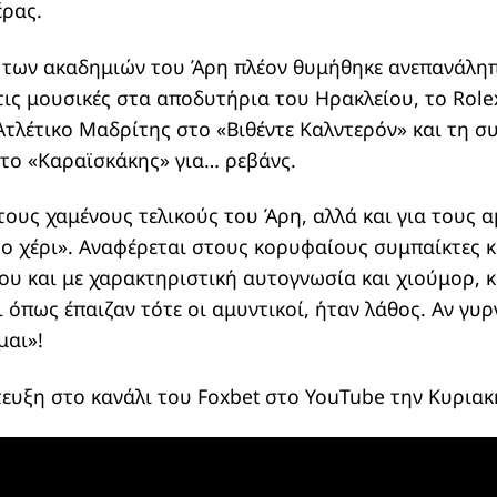
έρας.
 των ακαδημιών του Άρη πλέον θυμήθηκε ανεπανάληπ
 τις μουσικές στα αποδυτήρια του Ηρακλείου, το Role
Ατλέτικο Μαδρίτης στο «Βιθέντε Καλντερόν» και τη σ
στο «Καραϊσκάκης» για… ρεβάνς.
α τους χαμένους τελικούς του Άρη, αλλά και για τους
το χέρι». Αναφέρεται στους κορυφαίους συμπαίκτες 
ου και με χαρακτηριστική αυτογνωσία και χιούμορ, κ
 όπως έπαιζαν τότε οι αμυντικοί, ήταν λάθος. Αν γυ
μαι»!
ευξη στο κανάλι του Foxbet στο YouTube την Κυριακή 