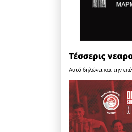
Τέσσερις νεαρ
Αυτό δηλώνει και την επέ