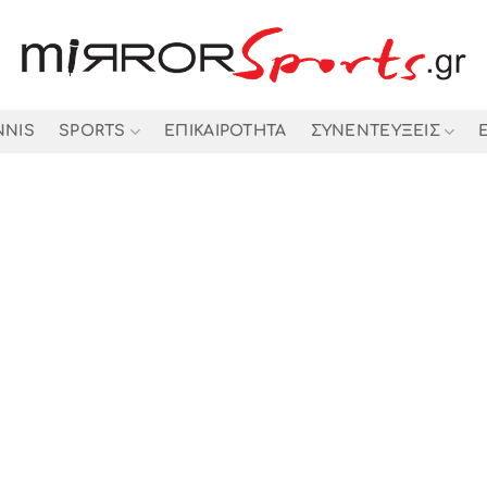
NNIS
SPORTS
ΕΠΙΚΑΙΡΟΤΗΤΑ
ΣΥΝΕΝΤΕΥΞΕΙΣ