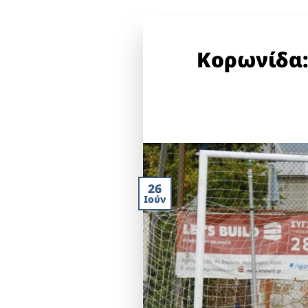
Κορωνίδα:
26
Ιούν