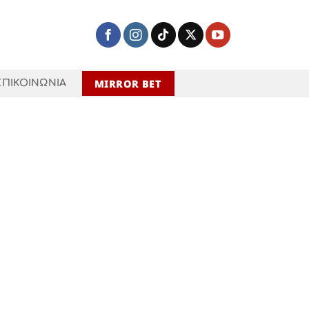
MIRROR BET
ΕΠΙΚΟΙΝΩΝΙΑ