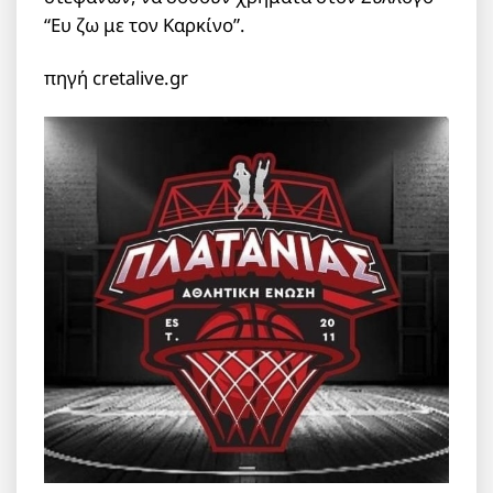
“Ευ ζω με τον Καρκίνο”.
πηγή cretalive.gr