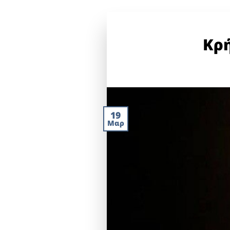
Κρ
19
Μαρ