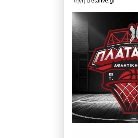
πηγή cretalive.gr