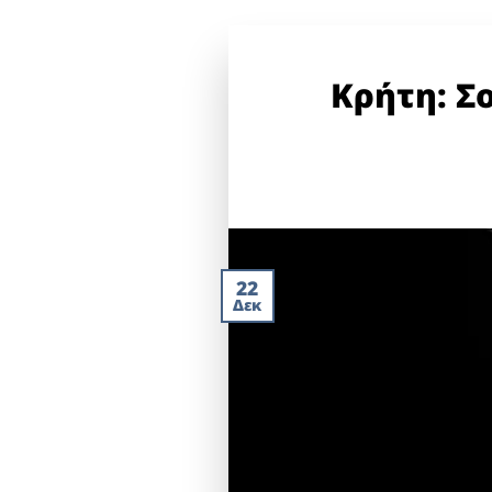
Κρήτη: Σ
22
Δεκ