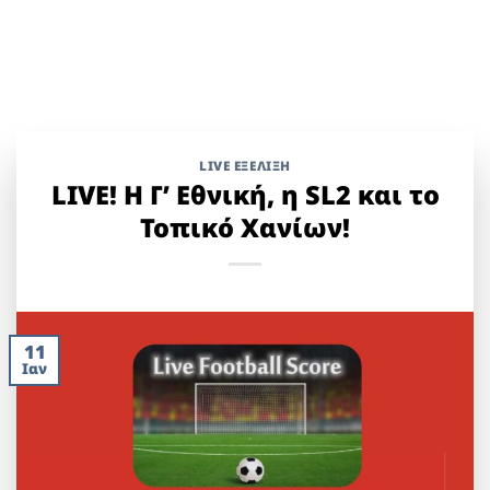
LIVE ΕΞΈΛΙΞΗ
LIVE! H Γ’ Εθνική, η SL2 και το
Τοπικό Χανίων!
11
Ιαν