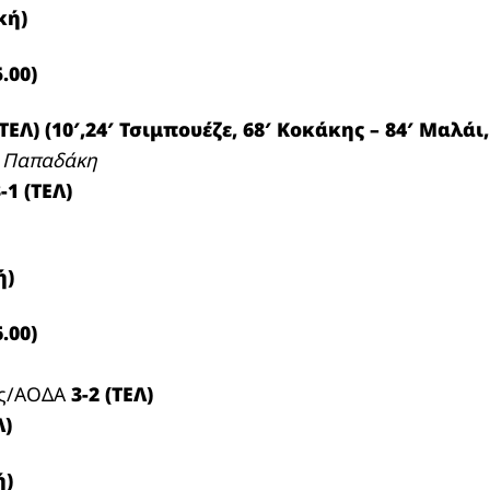
κή)
.00)
(ΤΕΛ) (10′,24′ Τσιμπουέζε, 68′ Κοκάκης –
84′ Μαλάι,
ς Παπαδάκη
-1 (ΤΕΛ)
ή)
.00)
ός/ΑΟΔΑ
3-2 (ΤΕΛ)
Λ)
ή)