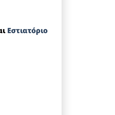
αι
Εστιατόριο