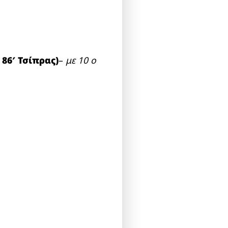
 86′ Τσίπρας
)
–
με 10 ο