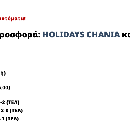
.
αυτόματα!
 προσφορά:
HOLIDAYS CHANIA
κ
ή)
.00)
-2 (ΤΕΛ)
ς
2-0 (ΤΕΛ)
-1 (ΤΕΛ)