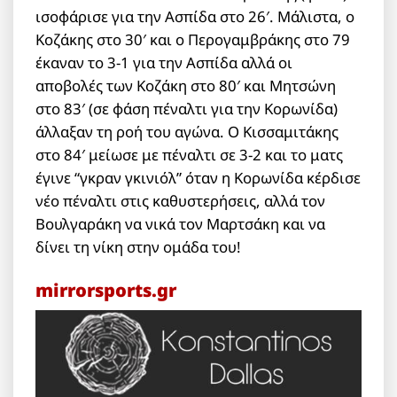
ισοφάρισε για την Ασπίδα στο 26′. Μάλιστα, ο
Κοζάκης στο 30′ και ο Περογαμβράκης στο 79
έκαναν το 3-1 για την Ασπίδα αλλά οι
αποβολές των Κοζάκη στο 80′ και Μητσώνη
στο 83′ (σε φάση πέναλτι για την Κορωνίδα)
άλλαξαν τη ροή του αγώνα. Ο Κισσαμιτάκης
στο 84′ μείωσε με πέναλτι σε 3-2 και το ματς
έγινε “γκραν γκινιόλ” όταν η Κορωνίδα κέρδισε
νέο πέναλτι στις καθυστερήσεις, αλλά τον
Βουλγαράκη να νικά τον Μαρτσάκη και να
δίνει τη νίκη στην ομάδα του!
mirrorsports.gr