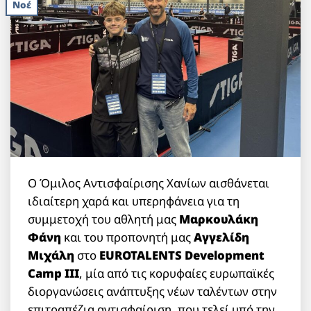
Νοέ
Ο Όμιλος Αντισφαίρισης Χανίων αισθάνεται
ιδιαίτερη χαρά και υπερηφάνεια για τη
συμμετοχή του αθλητή μας
Μαρκουλάκη
Φάνη
και του προπονητή μας
Αγγελίδη
Μιχάλη
στο
EUROTALENTS Development
Camp III
, μία από τις κορυφαίες ευρωπαϊκές
διοργανώσεις ανάπτυξης νέων ταλέντων στην
επιτραπέζια αντισφαίριση, που τελεί υπό την