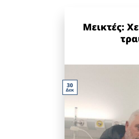
Μεικτές: Χ
τρα
30
Δεκ