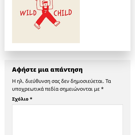
Αφήστε μια απάντηση
Η ηλ. διεύθυνση σας δεν δημοσιεύεται.
Τα
υποχρεωτικά πεδία σημειώνονται με
*
Σχόλιο
*