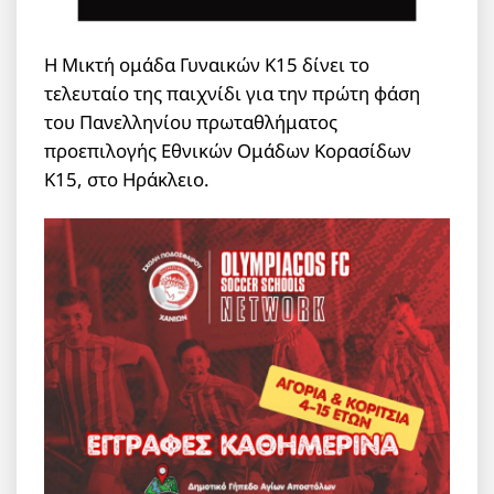
Η Μικτή ομάδα Γυναικών Κ15 δίνει το
τελευταίο της παιχνίδι για την πρώτη φάση
του Πανελληνίου πρωταθλήματος
προεπιλογής Εθνικών Ομάδων Κορασίδων
Κ15, στο Ηράκλειο.