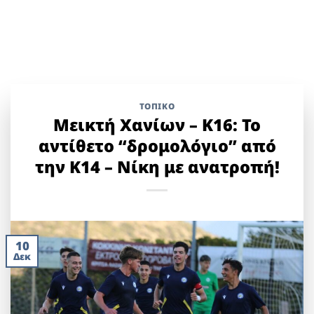
ΤΟΠΙΚΌ
Μεικτή Χανίων – Κ16: Το
αντίθετο “δρομολόγιο” από
την Κ14 – Νίκη με ανατροπή!
10
Δεκ