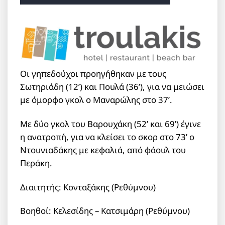
Οι γηπεδούχοι προηγήθηκαν με τους
Σωτηριάδη (12’) και Πουλά (36’), για να μειώσει
με όμορφο γκολ ο Μαναρώλης στο 37’.
Με δύο γκολ του Βαρουχάκη (52’ και 69’) έγινε
η ανατροπή, για να κλείσει το σκορ στο 73’ ο
Ντουνιαδάκης με κεφαλιά, από φάουλ του
Περάκη.
Διαιτητής: Κονταξάκης (Ρεθύμνου)
Βοηθοί: Κελεσίδης – Κατσιμάρη (Ρεθύμνου)