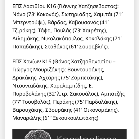
ΕΠΣ Λασιθίου Κ16 (Γιάννης Χατζησεβαστός):
Νάνο (73’ Κοκονάς), Σωτηριάδης, Χαμιτάι (71’
Μπερντούφι), Βάρδας, Καβουσανός (41’
Τζιράκης), Τάφα, Πουλάς (73’ Χαιρέτης),
Αϊλαμάκης, Νικολακόπουλος, Κοκολάκης (71’
Παπαδάκης), Σταθάκος (61’ Σουραβλής).
ΕΠΣ Χανίων Κ16 (Θάνος Χατζηαθανασίου –
Γιώργος Μουριζάκης): Βουντουράκης,
Δρακάκης, Αχτάρης (75’ Ζαμπετάκης),
Ντουνιαδάκης, Χαραλαμπίδης, Ε.
Πυροβολάκης (32’ λ.τρ. Σακουάλος), Αμπατζής
(77’ Τσουβαλάς), Περάκης (75’ Παρδαλάκης),
Βαρουχάκης, Σβουράκης (41’ Οικονομάκης),
Μαναρώλης (61’ Ξεκουκουλωτάκης)