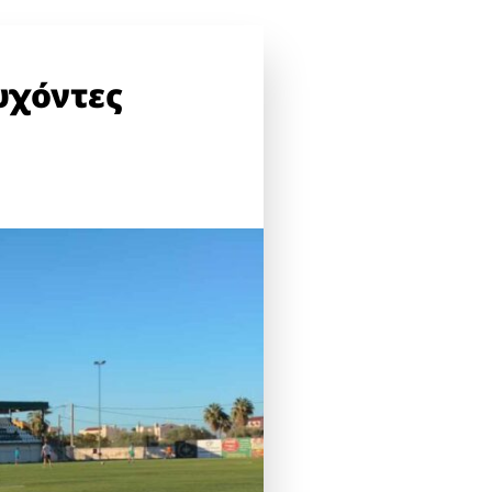
υχόντες