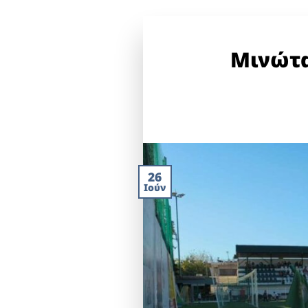
Μινώτα
26
Ιούν