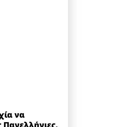
χία να
ς Πανελλήνιες.