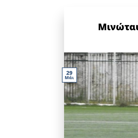
Μινώταυ
29
Μάι