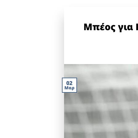
Μπέος για 
02
Μαρ