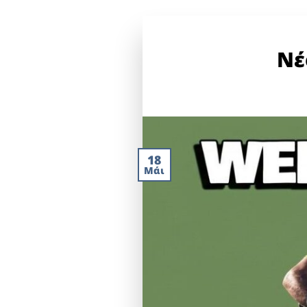
Νέ
18
Μάι