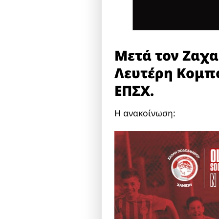
Μετά τον Ζαχα
Λευτέρη Κομπο
ΕΠΣΧ.
Η ανακοίνωση: