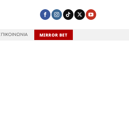
MIRROR BET
ΕΠΙΚΟΙΝΩΝΙΑ