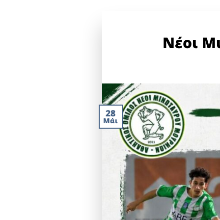
Νέοι Μ
28
Μάι